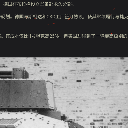
5月15日，德国在布拉格设立军备部永久分部。
有特殊规划。德国与斯柯达和CKD工厂签订协议，使其继续履行与捷
常高。其成本仅比II号坦克高25%，但德国却得到了一辆更高级别的