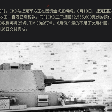
此同时，CKD与捷克军方正在因资金问题纠纷。8月18日，捷克国防
取消合同，收回一百万已缴税款，同时CKD工厂退回32,555,600克朗的预付
到每月25辆L.T.M.38的订单。6月份产量的不足于次月补回，
月26日交付完成。