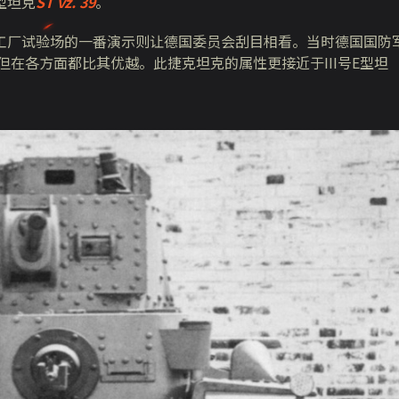
型坦克
ST
vz
. 39
。
38在工厂试验场的一番演示则让德国委员会刮目相看。当时德国国防
一吨，但在各方面都比其优越。此捷克坦克的属性更接近于III号E型坦