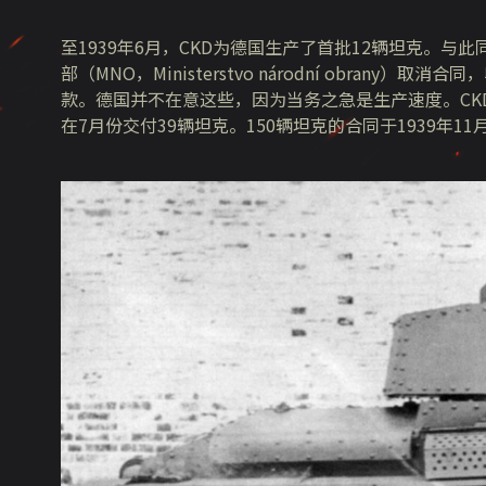
至1939年6月，CKD为德国生产了首批12辆坦克。与
部（MNO，Ministerstvo národní obrany）
款。德国并不在意这些，因为当务之急是生产速度。CKD收
在7月份交付39辆坦克。150辆坦克的合同于1939年11