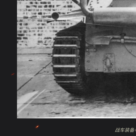
战
车
装备