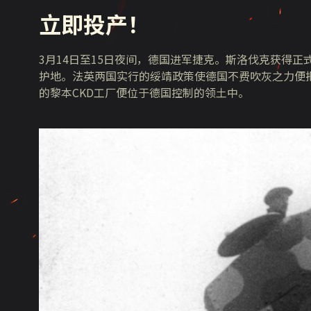
立即投产！
3月14日至15日夜间，德国进军捷克。斯洛伐克获得
护地。法英两国实行的绥靖政策使德国不费吹灰之力便把控了
的黎本CKD工厂便位于德国控制的领土中。