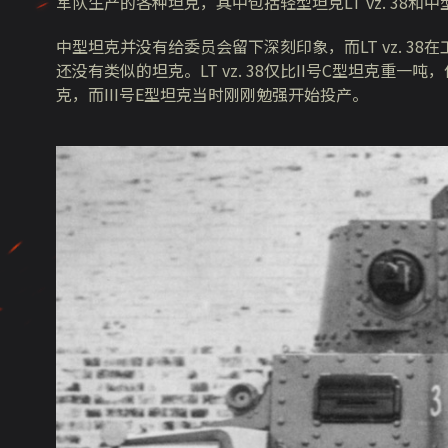
军队生产的各种坦克，其中包括轻型坦克LT vz. 38和中
中型坦克并没有给委员会留下深刻印象，而LT vz. 
还没有类似的坦克。LT vz. 38仅比II号C型坦克重
克，而III号E型坦克当时刚刚勉强开始投产。