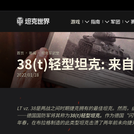
游戏
指南
军团
即刻下载
新手指南
要塞
首页
新闻
坦克军武堂
新闻
高级用户
领土战
38(t)轻型坦克: 
坦克百科
完整指南
军团评级
2022/01/18
评级
经济系统
军团页面
游戏规则
LT vz. 38
是两战之间时期
捷克
拥有的最佳
坦克
。然而，
——
德国国防军
将其
称为
38(t)轻型坦克。
作为德国“
闪
年春，在布拉格制造的
此类型
坦克击溃了两年前未向捷