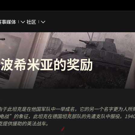
赛事
媒体
社区
游戏截图
我的资料
游戏壁纸
搜索玩家
来自波希米亚的奖励
游戏音乐
官方自媒体
你好，吾久
万圣节
由于此坦克是在他国
军队中
一举成名，它的另一个名字更为人所
电战
”
的象征，
此坦克
在德国坦克部队的先遣
支
队中
服役
。
194
《以战止战》
克提供援助的英法
战车
。