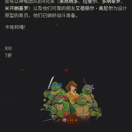
含有以神龟团队的4兄弟（
莱昂纳多
、
拉斐尔
、
多纳泰罗
、
米开朗基罗
）以及他们可靠的朋友
艾蓓丽尔·奥尼尔
为设计
原型的乘员，他们已做好战斗准备。
卡哇邦嘎！
XIII
7折