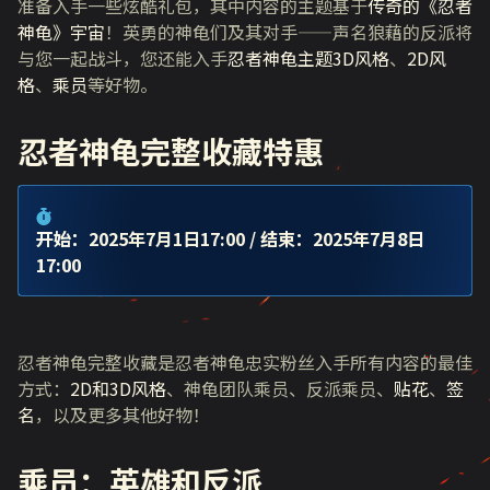
准备入手一些炫酷礼包，其中内容的主题基于
传奇的《忍者
神龟》宇宙
！英勇的神龟们及其对手——声名狼藉的反派将
与您一起战斗，您还能入手
忍者神龟主题3D风格
、
2D风
格
、
乘员
等好物。
忍者神龟完整收藏特惠
开始：2025年7月1日17:00
/ 结束：2025年7月8日
17:00
忍者神龟完整收藏是忍者神龟忠实粉丝入手所有内容的最佳
方式：
2D和3D风格
、神龟团队乘员、反派乘员、
贴花
、
签
名
，以及更多其他好物！
乘员：英雄和反派