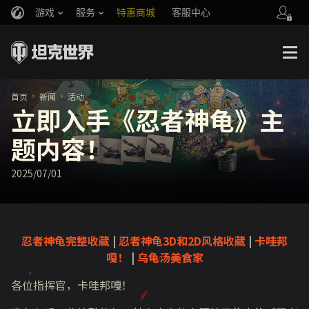
游戏
服务
特惠商城
客服中心
官方自媒体
你好，吾久
战斗通行证
账号数据继承
万圣节
车长创作营
《以战止战》
首页
新闻
活动
立即入手《忍者神龟》主
题内容！
2025/07/01
忍者神龟完整收藏
|
忍者神龟3D和2D风格收藏
|
卡哇邦
嘎！
|
乌龟汤美食家
各位指挥官，卡哇邦嘎！