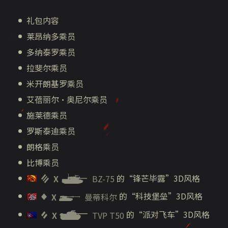
礼包内容
莱昂纳多乘员
多纳泰罗乘员
拉斐尔乘员
米开朗基罗乘员
艾蓓丽尔·奥尼尔乘员
施莱德乘员
罗斯泰迪乘员
朗格乘员
比博乘员
的“锋芒毕露”3D风格
X
BZ-75
的“科技堡垒”3D风格
X
曼蒂科尔
的“派对飞车”3D风格
X
TVP T50