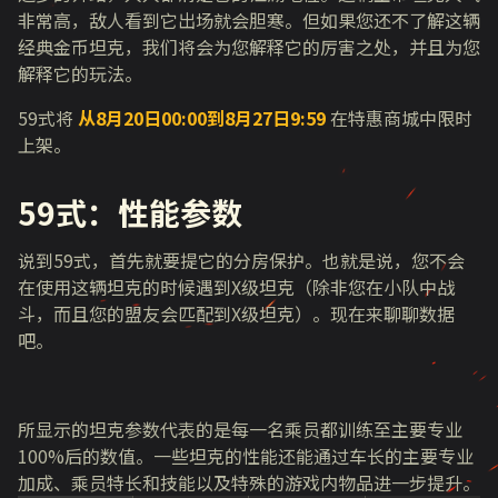
非常高，敌人看到它出场就会胆寒。但如果您还不了解这辆
经典金币坦克，我们将会为您解释它的厉害之处，并且为您
解释它的玩法。
59
式将
从
8
月
20
日
00:00
到
8
月
27
日
9:59
在特惠商城中限时
上架。
59
式：性能参数
说到
59
式，首先就要提它的分房保护。也就是说，您不会
在使用这辆坦克的时候遇到
X
级坦克（除非您在小队中战
斗，而且您的盟友会匹配到
X
级坦克）。现在来聊聊数据
吧。
所显示的坦克参数代表的是每一名乘员都训练至主要专业
100%后的数值。一些坦克的性能还能通过车长的主要专业
加成、乘员特长和技能以及特殊的游戏内物品进一步提升。