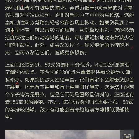
该坦克拥有7度的火炮俯角和楔状的车体，所以玩家可以好
好利用山脊和有坡度的掩体。穿透力低于
300
毫米的对手应
该很难对它造成损伤，除非对手击中了小小的车长塔。您的
高机动性可以帮助您轻松地在战场上移动。如果您看到了一
辆重型坦克，可以击毁它的履带，从侧翼攻击它。您的移动
速度快过它们转动炮塔的速度，可以很轻松地攻击并减少它
们的生命值。此外，如果您发现了一辆火炮俯角不佳的坦
克，您可以贴近它们，造成更多损伤。
上面已经提到过，
59
式的装甲十分优秀。不过您还是需要
了解它的弱点，不然它的
1300
点生命值很快就会被敌人消
耗殆尽。如果您的敌人经验丰富，它们肯定不会射击您的首
下装甲，因为首下装甲和首上装甲同样厚实。您炮塔上的两
个车长塔算是弱点，但是它们仍是圆形且倾斜的，正面还有
着
150
毫米的装甲。不过，您在近战的时候需要小心，
59
式
的车身较低矮，敌人有可能会击穿炮塔前方薄弱的顶部装
甲。