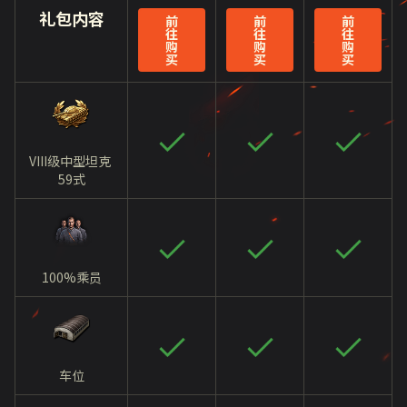
礼包内容
前
前
前
往
往
往
购
购
购
买
买
买
VIII级中型坦克
59式
100%乘员
车位