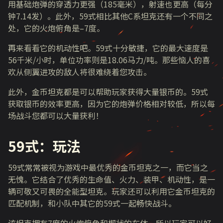
用基础炮弹的穿透力更强（185毫米），射速也更高（每分
钟7.14发）。此外，59式相比其他C系坦克还有一个不同之
处，它的火炮俯角是–7度。
再来看看它的机动性吧。
59式十分敏捷，它的最大速度是
56千米/小时，单位功率则是18.06马力/吨。那些恼人的喜
欢从侧翼进攻的敌人将很难绕着您攻击。
此外，金币坦克都是可以帮助玩家获得大量银币的。
59
式
获取银币的效率更高，因为它的炮弹价格相对较低，所以每
场战斗您都可以大量获利！
59
式
：玩法
59式常常被视为游戏中最优秀的金币坦克之一，而它当之
无愧。它结合了优秀的生命值、火力、装甲、机动性，是一
辆可敬又可畏的全能型坦克。玩家还可以利用它金币坦克的
匹配机制，和小队中其它的59式一起畅快战斗。