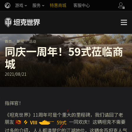
游戏
服务
特惠商城
客服中心
官方自媒体
你好，吾久
战斗通行证
账号数据继承
万圣节
车长创作营
《以战止战》
首页
新闻
活动
同庆一周年！59式莅临商
城
2021/08/21
指挥官！
《坦克世界》
11
周年可是个重大的里程碑，我们请回了老
朋友
一同欢庆！这辆坦克不需要
VIII
59式
过多的介绍，人人都清楚它的江湖地位。这辆金币坦克人气