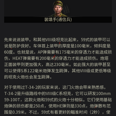
装填手(通信兵)
先来说说装甲。和其他
VIII
级坦克比起来，
59
式的装甲可以
说是防护良好。车体首上装甲的厚度是
100
毫米，倾斜度是
60
度。也就是说，
AP
弹需要有
175
毫米的穿透力才能造成损
伤，
HEAT
弹需要有
200
毫米的穿透力才能造成损伤。炮塔
正面装甲则更加强大，高达
230
毫米。如此强大的装甲甚至
可以使得
S
系
122
毫米炮弹发生跳弹，其他
VIII
级或更低等级
的坦克火炮也会发生跳弹。
对于使用过T-34-2的玩家来说，这门火炮会带来熟悉感。
T-34-2是升级路线中的VIII级C系坦克，它可以研发100mm
59-100T，这款火炮和59式的火炮十分相似。它们使用基础
炮弹的损伤都是250点，使用HE弹则是330点，炮弹散布范
围是0.39米。不过，59式有着更好的瞄准时间（2秒），使