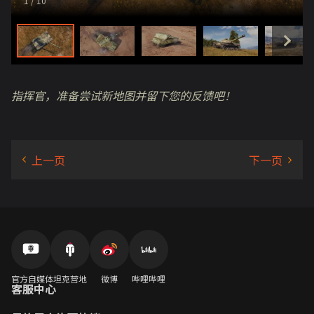
1
/ 10
指挥官，准备尝试新地图并留下您的反馈吧！
官方自媒体
坦克营地
微博
哔哩哔哩
客服中心