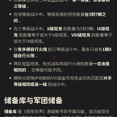
三等级
。
在双等级战斗中，等级较高的坦克数量
在5到7辆之
间
。
在三等级战斗中，
X级坦克
的数量为3到5辆，
IX级坦
克
的数量等于或大于X级坦克。
VIII级坦克
的数量等于
或大于IX级坦克。
在
有多辆自行火炮
的三等级战斗中，最多只会有
1辆X
级自行火炮
。
两队轻型坦克、轮式战车和自行火炮的数量
一定会是
相同的
，但等级可能不同。
拥有分房保护机制的VIII级金币坦克会优先匹配至
对手
等级相同或高一级
的战斗中。
储备库与军团储备
储备库
是《坦克世界》高级账号的专属功能，该功能现在