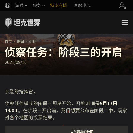
游戏
服务
特惠商城
客服中心
官方自媒体
你好，吾久
战斗通行证
账号数据继承
万圣节
车长创作营
《以战止战》
首页
新闻
活动
侦察任务：阶段三的开启
2021/09/16
亲爱的指挥官，
侦察任务模式的阶段三即将开始，开始时间是
9月17日
14:00
。在阶段三开启前，我们想要公布在阶段二中，玩家
对各个地图的投票结果。
人气最高的地图