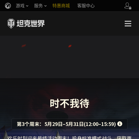
游戏
服务
特惠商城
客服中心
官方自媒体
你好，吾久
战斗通行证
账号数据继承
万圣节
车长创作营
《以战止战》
时不我待
第3个周末：
5月29日
–
5月31日
(
12:00
–
15:59
)
欢乐时刻迎来最终活动周末！投身标准模式战斗，获取更