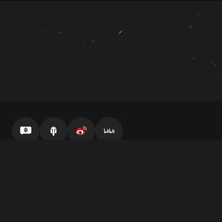
官方自媒体
坦克营地
微博
哔哩哔哩
客服中心
最终用户许可协议
隐私策略
服务条款