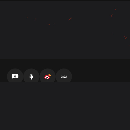
官方自媒体
坦克营地
微博
哔哩哔哩
客服中心
最终用户许可协议
隐私策略
服务条款