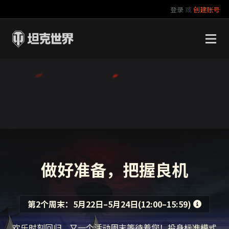
登录
或
创建账号
官方自媒体
你好，吾久
万圣节
《以战止战》
做好准备，把握良机
第2个周末：
5月22日
–
5月24日
(
12:00
–
15:59
)
欢乐时刻回归，又一个活动周末等待着您！投身标准模式