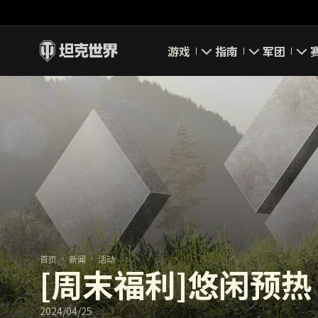
游戏
指南
军团
即刻下载
新手指南
要塞
新闻
高级用户
领土战
坦克百科
完整指南
军团评级
评级
经济系统
军团页面
游戏规则
首页
新闻
活动
[周末福利]悠闲预热
2024/04/25