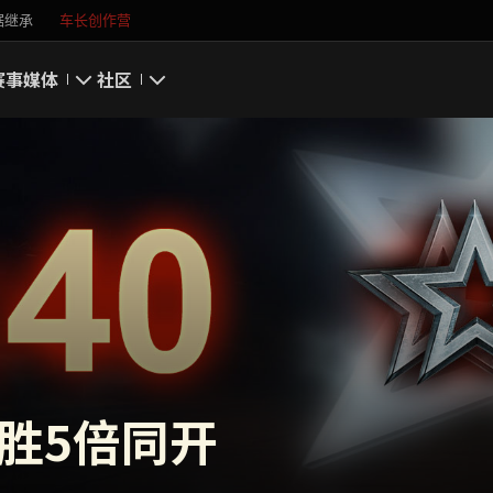
据继承
车长创作营
赛事
媒体
社区
游戏截图
我的资料
游戏壁纸
搜索玩家
游戏音乐
官方自媒体
你好，吾久
万圣节
首胜5倍同开
《以战止战》