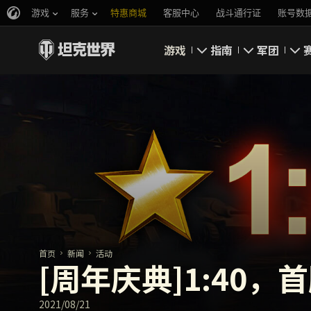
游戏
服务
特惠商城
客服中心
战斗通行证
账号数
游戏
指南
军团
即刻下载
新手指南
要塞
新闻
高级用户
领土战
坦克百科
完整指南
军团评级
评级
经济系统
游戏规则
首页
新闻
活动
[周年庆典]1:40，
2021/08/21