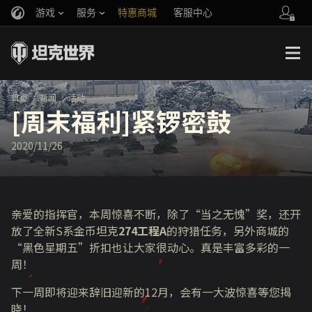
游戏
服务
特惠商城
客服中心
官方自媒体
你好，吾久
战斗通行证
账号数据继承
万圣节
车长创作营
《以战止战》
首页
新闻
活动
[周末福利]紧锣密鼓
2020/11/26
亲爱的指挥官，本周惊喜不断，除了“当之无愧”奖，还开
放了全新S系金币坦克
274工程A
的狩猎任务，另外商城的
“黑色星期五”折扣也让大家很动心。真是丰富多彩的一
周！
下一周即将迎来辞旧迎新的12月，会有一大波惊喜等您揭
晓！