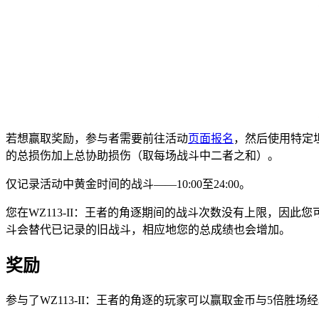
若想赢取奖励，参与者需要前往活动
页面报名
，然后使用特定
的
总损伤加上总协助损伤
（取每场战斗中二者之和）。
仅记录活动中黄金时间的战斗
——10:00
至
24:00
。
您在
WZ113-II：王者的角逐
期间的战斗次数没有上限，因此您
斗会替代已记录的旧战斗，相应地您的总成绩也会增加。
奖励
参与了
WZ113-II：王者的角逐
的玩家可以赢取金币与
5
倍胜场