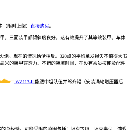
中（限时上架）
直接购买
。
装甲。三面装甲都倾斜度良好，这有效提升了其等效装甲。车体
火炮。现在的情况恰恰相反。
320
点的平均单发损失不值得大书
5
毫米的装甲穿透力、不错的装填时间，在没有乘员技能及配件
。
WZ113-II
能跟中坦队伍并驾齐驱（安装涡轮增压器后
得的总经验。可能受限的范围包括：坦克等级、坦克类型、游戏