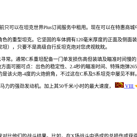
前只可以在坦克世界
Plus
订阅服务中租用。现在可以在特惠商城
角色的重型坦克。它坚固的车体拥有
120
毫米厚度的正面及侧面
完坦），只要不是高级自行反坦克炮对您虎视眈眈。
比寻常。通常
C
系重坦配备一门单发损伤高但装填及瞄准时间慢的
他方面可圈可点：出色的稳定性、
2.4
秒的瞄准时间、特殊炮弹
26
的是该火炮
-4
度的火炮俯角，不过这在
C
系及
S
系坦克中屡见不鲜
0
马力的强劲发动机。加上其
50
千米
/
小时的最大速度，
VIII
来对比他们的战斗结果。比如，在X场战斗中造成的总损伤或获