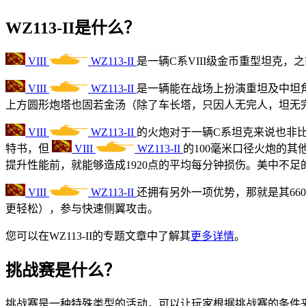
WZ113-II是什么？
VIII
WZ113-II
是一辆
C
系
VIII
级金币重型坦克，之
VIII
WZ113-II
是一辆能在战场上扮演重坦及中坦
上方圆形炮塔也固若金汤（除了车长塔，只因人无完人，坦无
VIII
WZ113-II
的火炮对于一辆
C
系坦克来说也非
特书，但
VIII
WZ113-II
的
100
毫米口径火炮的其
提升性能前，就能够造成
1920
点的平均每分钟损伤。美中不足
VIII
WZ113-II
还拥有另外一项优势，那就是其
66
更轻松），参与快速侧翼攻击。
您可以在
WZ113-II
的专题文章中了解其
更多详情
。
挑战赛是什么？
挑战赛是一种特殊类型的活动，可以让玩家根据挑战赛的条件