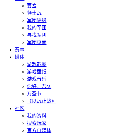
要塞
领土战
军团评级
我的军团
寻找军团
军团页面
赛事
媒体
游戏截图
游戏壁纸
游戏音乐
你好，吾久
万圣节
《以战止战》
社区
我的资料
搜索玩家
官方自媒体