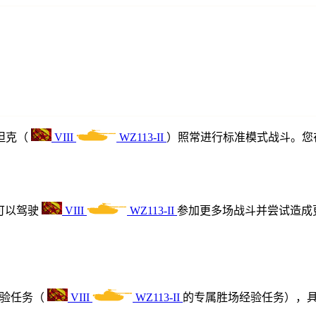
«WZ113-II：王者的角逐»
3月28日10：00 — 4月04日10：00
坦克（
VIII
WZ113-II
）照常进行标准模式战斗。您
可以驾驶
VIII
WZ113-II
参加更多场战斗并尝试造成
经验任务（
VIII
WZ113-II
的专属胜场经验任务），