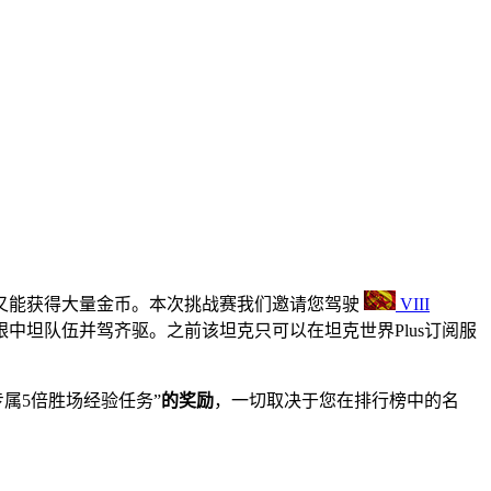
又能获得大量金币。本次挑战赛我们邀请您驾驶
VIII
跟中坦队伍并驾齐驱。之前该坦克只可以在坦克世界
Plus
订阅服
“专属5倍胜场经验任务”
的奖励
，一切取决于您在排行榜中的名