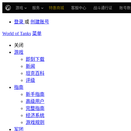
游戏
服务
特惠商城
客服中心
战斗通行证
账号数
登录
或
创建账号
World of Tanks
菜单
关闭
游戏
即刻下载
新闻
坦克百科
评级
指南
新手指南
高级用户
完整指南
经济系统
游戏规则
军团