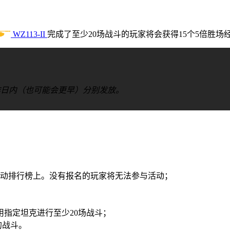
WZ113-II
完成了至少
20
场战斗的玩家将会获得
15
个
5
倍胜场
作日内（也可能会更早）分别发放。
动排行榜上。没有报名的玩家将无法参与活动；
用指定坦克进行至少
20
场战斗；
的战斗。