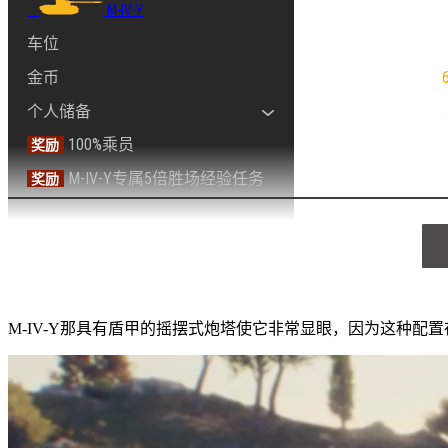
M-IV-Y
车位
金币
个人储备
100%乘员
300%全局和乘员经验加成(1小时)
奖励
M-IV-Y专属5倍胜场经验任务
100%战斗经验加成(1小时)
奖励
游戏内价格
50%银币加成(1小时)
10000
M-IV-Y那具有盾甲的摇摆式炮塔使它非常显眼，因为这种