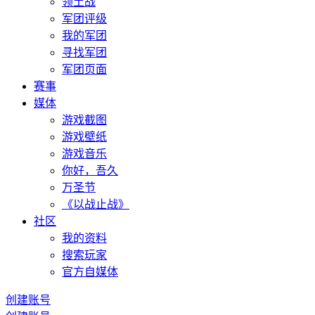
领土战
军团评级
我的军团
寻找军团
军团页面
赛事
媒体
游戏截图
游戏壁纸
游戏音乐
你好，吾久
万圣节
《以战止战》
社区
我的资料
搜索玩家
官方自媒体
创建账号