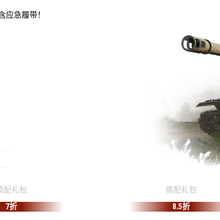
包含应急履带！
顶配礼包
高配礼包
7折
8.5折