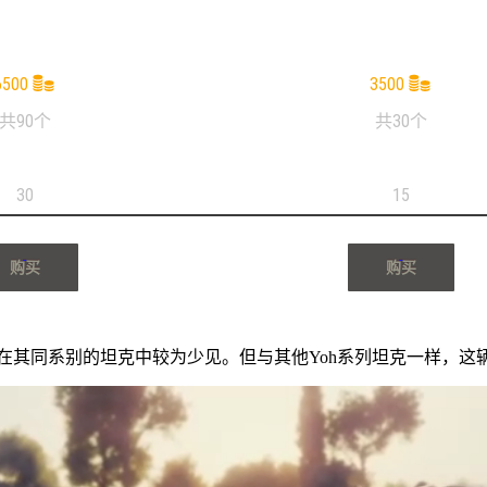
6500
3500
共90个
共30个
30
15
30
30
15
15
30
9675
10000
9675
购买
购买
配置在其同系别的坦克中较为少见。但与其他Yoh系列坦克一样，