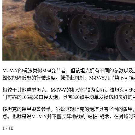
M-IV-Y的玩法类似M54变节者，但该坦克拥有不同的参数
毁仅能降低您的行驶速度。凭借此机制，
M-IV-Y几乎势不可挡
相较于其他重型坦克，M-IV-Y的
机动性较为良好
。该坦克可迅
门可靠的105毫米口径火炮，
具有360点平均单发损伤和良好的
该坦克的装甲毁誉参半。虽说这辆坦克的
炮塔具有坚固的盾甲
点。也就是说M-IV-Y并不擅长阵地战的“站桩”战术，在
1
/ 10