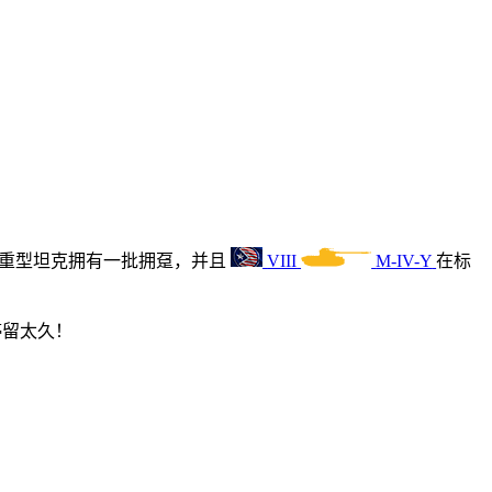
重型坦克拥有一批拥趸，并且
VIII
M-IV-Y
在标
停留太久！