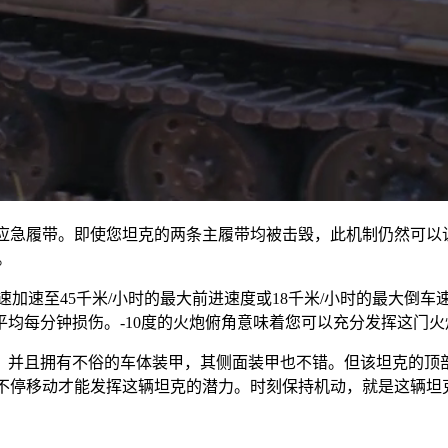
以及应急履带。即使您坦克的两条主履带均被击毁，
此机制仍然可以
。
速加速至45千米/小时的最大前进速度或18千米/小时的最大倒车
平均每分钟损伤
。
-10度
的火炮俯角意味着您可以充分发挥这门火
，并且拥有不俗的车体装甲
，其侧面装甲也不错。但该坦克的顶
对峙时不停移动才能发挥这辆坦克的潜力。时刻保持机动，就是这辆