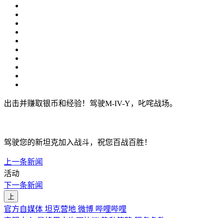
出击并赚取银币和经验！驾驶M-IV-Y，叱咤战场。
驾驶您的新坦克加入战斗，祝您百战百胜！
上一条新闻
活动
下一条新闻
上
官方自媒体
坦克营地
微博
哔哩哔哩