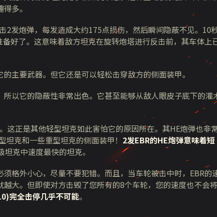
趣得多。
击2发炮弹，每发造成大约175点损伤，然后瞬间隐蔽不见。10
准备好了。这意味着敌方坦克在旋转炮塔进行反击前，其车体上
才是它的主要武器。但它还是可以轻松击穿敌方的侧面装甲。
型坦克，所以它的隐蔽性非常出色。它甚至能够从敌人眼皮子底下的灌
均穿透力。这正是其他轻型坦克如此害怕它的原因所在。其HE炮弹也非
中型坦克和一些重型坦克的侧面装甲！
2发EBR的HE炮弹意味着短
级坦克中速度最快的坦克。
须格外小心，尽量不要犯错。而且，当车轮被击中时，EBR的
就越大。但即使对方击毁了您所有的8个车轮，您的速度也不会
L10)完全击停几乎不可能
。