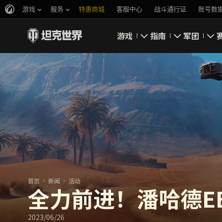
游戏
服务
特惠商城
客服中心
战斗通行证
账号数
游戏
指南
军团
即刻下载
新手指南
要塞
新闻
高级用户
领土战
坦克百科
完整指南
军团评级
评级
经济系统
军团页面
游戏规则
首页
新闻
活动
全力前进！潘哈德EBR
2023/06/26