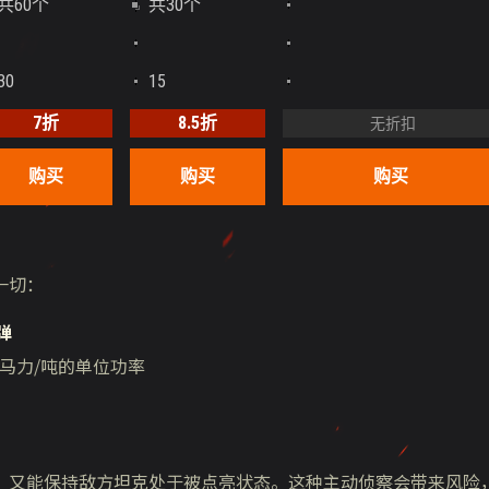
共60个
共30个
30
15
30
30
15
15
7折
8.5折
购买
购买
购买
一切：
弹
5马力/吨的单位功率
，又能保持敌方坦克处于被点亮状态。这种主动侦察会带来风险