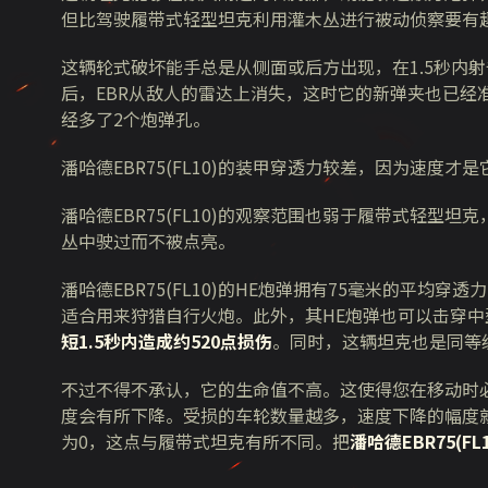
但比驾驶履带式轻型坦克利用灌木丛进行被动侦察要有
这辆轮式破坏能手总是从侧面或后方出现，在1.5秒内射
后，EBR从敌人的雷达上消失，这时它的新弹夹也已经
经多了2个炮弹孔。
潘哈德EBR75(FL10)的装甲穿透力较差，因为速度
潘哈德EBR75(FL10)的观察范围也弱于履带式轻
丛中驶过而不被点亮。
潘哈德EBR75(FL10)的HE炮弹拥有75毫米的平
适合用来狩猎自行火炮。此外，其HE炮弹也可以击穿
短1.5秒内造成约520点损伤
。同时，这辆坦克也是同等
不过不得不承认，它的生命值不高。这使得您在移动时必
度会有所下降。受损的车轮数量越多，速度下降的幅度
为0，这点与履带式坦克有所不同。把
潘哈德EBR75(F