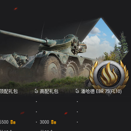
顶配礼包
高配礼包
潘哈德 EBR 75(FL10)
5500
3000