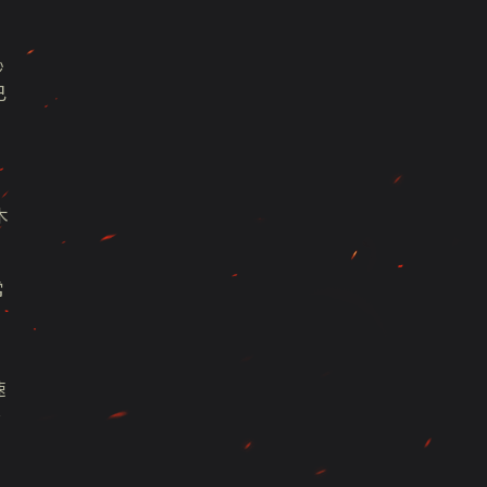
秒
已
木
常
速
将