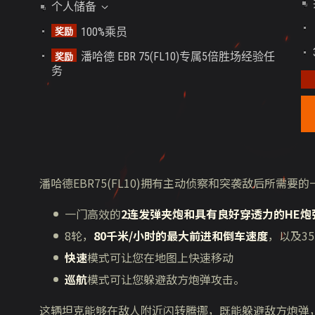
个人储备
+300%乘员经验和全局经验（1小时）
100%乘员
奖励
+100%战斗经验（1小时）
潘哈德 EBR 75(FL10)专属5倍胜场经验任
奖励
务
潘哈德EBR75(FL10)拥有主动侦察和突袭敌后所需要的
一门高效的
2连发弹夹炮和具有良好穿透力的HE炮
8轮，
80千米/小时的最大前进和倒车速度
，以及3
快速
模式可让您在地图上快速移动
巡航
模式可让您躲避敌方炮弹攻击。
这辆坦克能够在敌人附近闪转腾挪，既能躲避敌方炮弹