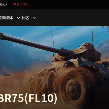
据继承
车长创作营
赛事
媒体
社区
游戏截图
我的资料
游戏壁纸
搜索玩家
游戏音乐
官方自媒体
你好，吾久
万圣节
75(FL10)
《以战止战》