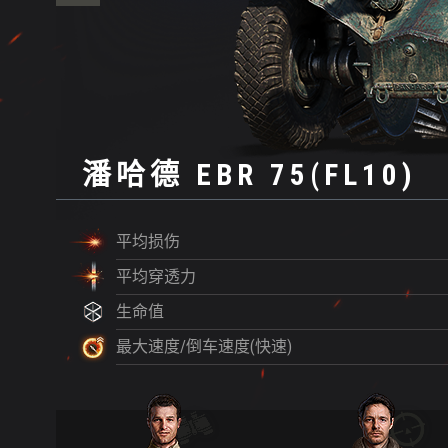
潘哈德 EBR 75(FL10)
平均损伤
平均穿透力
生命值
最大速度/倒车速度(快速)