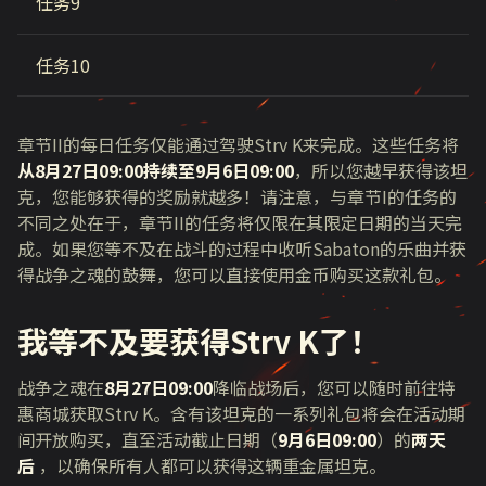
任务9
任务10
章节
II
的每日任务仅能通过驾驶
Strv K
来完成。这些任务将
从8月27日09:00持续至9月6日09:00
，所以您越早获得该坦
克，您能够获得的奖励就越多！请注意，与章节
I
的任务的
不同之处在于，章节
II
的任务将仅限在其限定日期的当天完
成。如果您等不及在战斗的过程中收听
Sabaton
的乐曲并获
得战争之魂的鼓舞，您可以直接使用金币购买这款礼包。
我等不及要获得Strv K了！
战争之魂在
8月27日09:00
降临战场后，您可以随时前往特
惠商城获取
S
trv K。含有该坦克的一系列礼包将会在活动期
间开放购买，直至活动截止日期（
9月6日09:00
）的
两天
后
，以确保所有人都可以获得这辆重金属坦克。