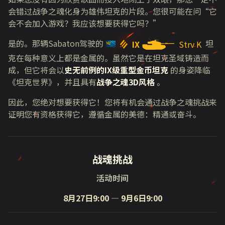
会错过战争之魂化身为雄伟坦克的片段。您很可能在问“它
会不会加入游戏？我应该想要获得它吗？”
是的。那辆
Sabaton
驾驶的
坦
IX
Strv K
克在每种意义上都是金属的。虽然它是在坦克圣域铸造而
成，但它将会以
史无前例的IX级重型金币坦克
的身姿降临
《坦克世界》，并且具有
战争之魂3D风格
。
因此，您绝对想要获得它！您将有机会通过战争之魂挑战来
证明您有资格获得它，遵循金属的美德：精通或奋斗。
战魂挑战
活动时间
8月27日9:00 — 9月6日9:00