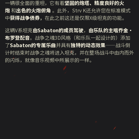
一辆很全面的重坦，它有着
坚固的炮塔、精度良好的火
炮
和
出色的火炮俯角
。此外，
Strv K
还允许您在标准模式
中
获得战争债券
，
在此之前这还是仅限
X
级坦克的功能。
这辆
V
系坦克
由Sabaton的成员驾驶
，
由乐队的主唱乔金·
布罗登配音
。战争之魂
3D
风格（和乐队一起设计的）添加
了
Sabaton的专属乐曲
并具有
独特的动态效果
——战斗倒
计时结束时战争之魂将进入坦克，并在整场战斗中由内而外
的闪烁，就像音乐视频中所展示的一样。