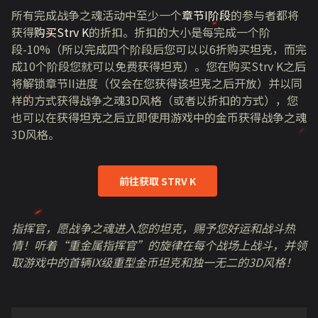
所有完成战争之魂活动中至少一个
章节I阶段
的参与者都将
获得
购买Strv K
的折扣。折扣的大小是每完成一个阶
段
-10%
（所以完成四个阶段后您可以以
6
折购买坦克，而完
成
10
个阶段您就可以免费获得坦克）。您在购买
Strv K
之后
将解锁章节
II
进度（仅会在您获得该坦克之后开放）并以同
样的方式获得战争之魂
3D
风格（或者以折扣的方式），您
也可以在获得坦克之后立即使用游戏中的金币获得战争之魂
3D
风格。
前往获取 STRV K
指挥官，愿战争之魂进入您的坦克，赐予您好运和战斗热
情！听着“重金属指挥官”的旋律在每个战场上战斗，并领
取游戏中的首辆IX级重型金币坦克和独一无二的3D风格！