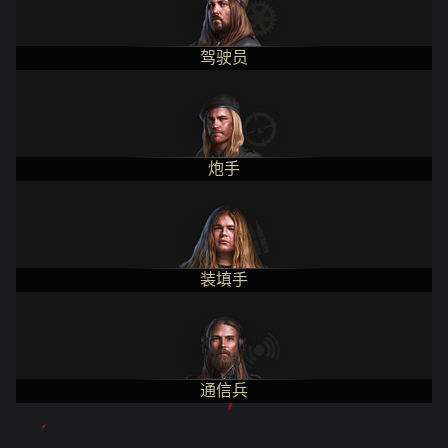
驾驶员
炮手
装填手
通信兵