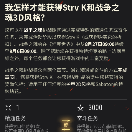
我怎样才能获得Strv K和战争之
魂
3D
风格？
您可以在
战争之魂
挑战期间通过完成特殊的精通任务或奋斗
任务，来完成活动阶段以获得
Strv K
（或获得购买它的折
扣）。战争之魂会在《坦克世界》中从
8月27日09:00
持续
至
9月6日09:00
。除了帮助您在获得独特坦克的路上达到目
标之外，每个任务都会让您获得游戏中的丰富奖励。
战争之魂挑战将含有两个章节。通过精通或奋斗的方式
完成
章节I
，您将获得
Strv K
。在获得战利品的途中您将获得的
奖励包括：适用于任何坦克的
护甲2D风格
和
Sabaton
的特
殊贴花。
1
3000
精通任务
奋斗任务
或
获得大口径勋章1次。
获得总计3000点基础经验。
完
仅可使用IX-X级坦克完成。
获得经验需要排名本队前10
队