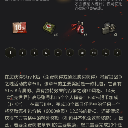
才会被纳入统计；仅可使用
仅
VI-X级坦克完成。
x3
x3
x3
I
II
III
IV
V
VI
VII
VIII
IX
X
在您获得Strv K后（免费获得或通过购买获得）将解锁战争
之魂活动的章节II。该章节的主要奖励是一款礼包，它含有
Strv K专属的、具有独特效果的战争之魂3D风格、14天
《坦克世界》高级账号和15个个人储备：+50%银币加成
（1小时）。在章节II中，完成10个每日任务中的任何一个
将奖励您礼包价格（6000金币）12.5%的折扣，还能使您
获得下方表格中的额外奖励（礼包并不包含这些奖励）。因
此，若要免费获取章节II的主要奖励，您只需要完成10个任