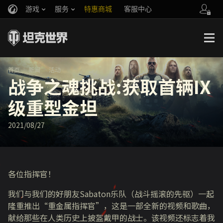
游戏
服务
特惠商城
客服中心
官方自媒体
你好，吾久
战斗通行证
账号数据继承
万圣节
车长创作营
《以战止战》
首页
新闻
活动
战争之魂挑战:获取首辆IX
级重型金坦
2021/08/27
各位指挥官！
我们与我们的好朋友
Sabaton
乐队（战斗摇滚的先驱）一起
隆重推出“重金属指挥官”，这是一部全新的视频和歌曲，
献给那些在人类历史上披盔戴甲的战士。该视频还标志着我