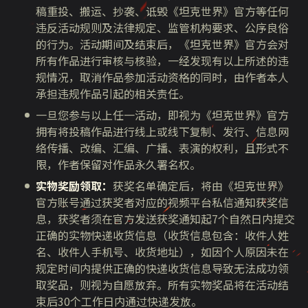
稿重投、搬运、抄袭、诋毁《坦克世界》官方等任何
违反活动规则及法律规定、监管机构要求、公序良俗
的行为。活动期间及结束后，《坦克世界》官方会对
所有作品进行审核与核验，一经发现有以上所述的违
规情况，取消作品参加活动资格的同时，由作者本人
承担违规作品引起的相关责任。
一旦您参与以上任一活动，即视为《坦克世界》官方
拥有将投稿作品进行线上或线下复制、发行、信息网
络传播、改编、汇编、广播、表演的权利，且形式不
限，作者保留对作品永久署名权。
实物奖励领取：
获奖名单确定后，将由《坦克世界》
官方账号通过获奖者对应的视频平台私信通知获奖信
息，获奖者须在官方发送获奖通知起7个自然日内提交
正确的实物快递收货信息（收货信息包含：收件人姓
名、收件人手机号、收货地址），如因个人原因未在
规定时间内提供正确的快递收货信息导致无法成功领
取奖品，则视为自愿放弃。所有实物奖品将在活动结
束后30个工作日内通过快递发放。