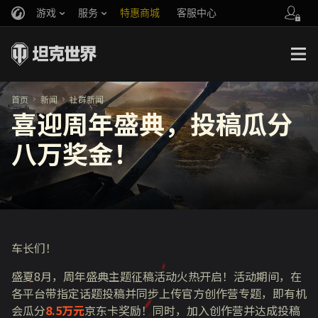
游戏
服务
特惠商城
客服中心
官方自媒体
你好，吾久
战斗通行证
账号数据继承
万圣节
车长创作营
《以战止战》
首页
新闻
社群新闻
喜迎周年盛典，投稿瓜分
八万奖金！
车长们！
盛夏
8
月，周年盛典主题征稿活动火热开启！活动期间，在
各平台带指定话题投稿并同步上传官方创作营专题，即有机
会瓜分
8.5万元
京东卡奖励！同时，加入创作营并达成投稿