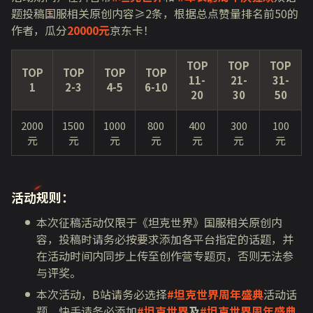
题投稿国服相关原创内容≥
2
条，根据总点赞量排名前
50
的
作者，瓜分
20000元
京东卡！
TOP
TOP
TOP
TOP
TOP
TOP
TOP
11-
21-
31-
1
2-3
4-5
6-10
20
30
50
2000
1500
1000
800
400
300
100
元
元
元
元
元
元
元
活动规则：
本次征稿活动仅限于《坦克世界》国服相关原创内
容，投稿时请务必按要求添加各平台指定的话题，并
在活动时间内同步上传至创作营专题页，否则无法参
与评奖。
本次活动，
B
站请务必选择
#坦克世界周年盛典
活动话
题，快手请务必添加
#坦克世界
及
#坦克世界周年盛典