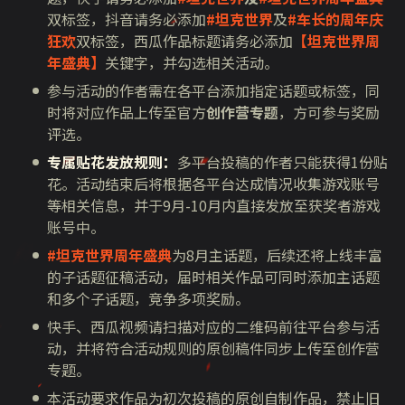
双标签，抖音请务必添加
#坦克世界
及
#车长的周年庆
狂欢
双标签，西瓜作品标题请务必添加
【坦克世界周
年盛典】
关键字，并勾选相关活动。
参与活动的作者需在各平台添加指定话题或标签，同
时将对应作品上传至官方
创作营专题
，方可参与奖励
评选。
专属贴花发放规则：
多平台投稿的作者只能获得
1
份贴
花。活动结束后将根据各平台达成情况收集游戏账号
等相关信息，并于
9
月
-10
月内直接发放至获奖者游戏
账号中。
#坦克世界周年盛典
为
8
月主话题，后续还将上线丰富
的子话题征稿活动，届时相关作品可同时添加主话题
和多个子话题，竞争多项奖励。
快手、西瓜视频请扫描对应的二维码前往平台参与活
动，并将符合活动规则的原创稿件同步上传至创作营
专题。
本活动要求作品为初次投稿的原创自制作品，禁止旧