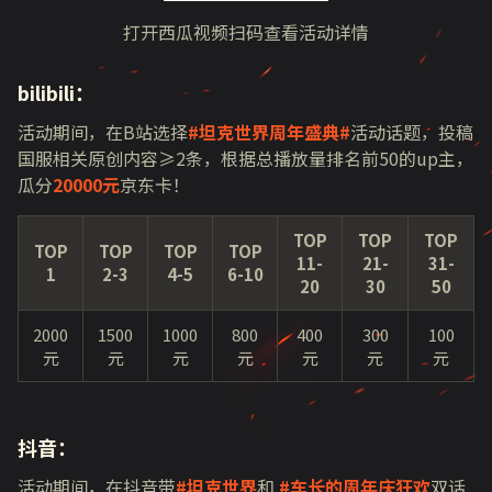
打开西瓜视频扫码查看活动详情
bilibili：
活动期间，在
B
站选择
#坦克世界周年盛典#
活动话题，投稿
国服相关原创内容≥
2
条，根据总播放量排名前
50
的
up
主，
瓜分
20000元
京东卡！
TOP
TOP
TOP
TOP
TOP
TOP
TOP
11-
21-
31-
1
2-3
4-5
6-10
20
30
50
2000
1500
1000
800
400
300
100
元
元
元
元
元
元
元
抖音：
活动期间，在抖音带
#坦克世界
和
#车长的周年庆狂欢
双话