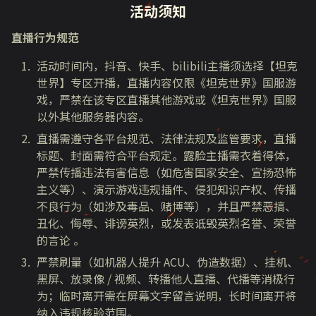
活动须知
直播行为规范
活动时间内，抖音、快手、bilibili主播须选择【坦克
世界】专区开播，直播内容仅限《坦克世界》国服游
戏，严禁在该专区直播其他游戏或《坦克世界》国服
以外其他服务器内容。
直播需遵守各平台规范、法律法规及监管要求，直播
标题、封面需符合平台规定。露脸主播需衣着得体，
严禁传播违法有害信息（如危害国家安全、宣扬恐怖
主义等）、演示游戏违规插件、侵犯知识产权、传播
不良行为（如涉及毒品、赌博等），并且严禁恶搞、
丑化、侮辱、诽谤英烈，或发表诋毁英烈名誉、荣誉
的言论 。
严禁刷量（如机器人提升 ACU、伪造数据）、挂机、
黑屏、放录像 / 视频、转播他人直播、代播等消极行
为；临时离开需在屏幕文字留言说明，长时间离开将
纳入违规核验范围。