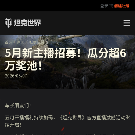
登录
或
创建账号
官方自媒体
你好，吾久
万圣节
《以战止战》
首页
新闻
社群新闻
5月新主播招募！瓜分超6
万奖池！
2026/05/07
车长朋友们！
五月开播福利持续加码，《坦克世界》官方直播激励活动继
续开启！