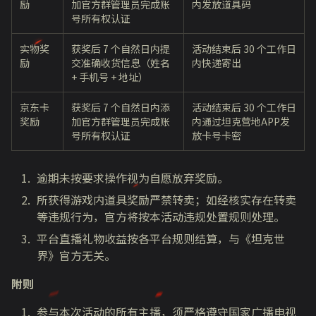
励
加官方群管理员完成账
内发放道具码
号所有权认证
实物奖
获奖后 7 个自然日内提
活动结束后 30 个工作日
励
交准确收货信息（姓名
内快递寄出
+ 手机号 + 地址）
京东卡
获奖后 7 个自然日内添
活动结束后 30 个工作日
奖励
加官方群管理员完成账
内通过坦克营地APP发
号所有权认证
放卡号卡密
逾期未按要求操作视为自愿放弃奖励。
所获得游戏内道具奖励严禁转卖；如经核实存在转卖
等违规行为，官方将按本活动违规处置规则处理。
平台直播礼物收益按各平台规则结算，与《坦克世
界》官方无关。
附则
参与本次活动的所有主播，须严格遵守国家广播电视