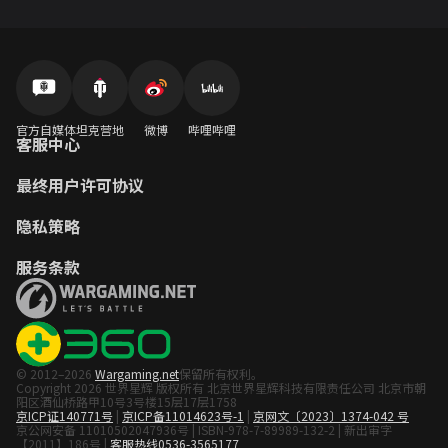
官方自媒体
坦克营地
微博
哔哩哔哩
客服中心
最终用户许可协议
隐私策略
服务条款
© 2012–2026
Wargaming.net
保留所有权利。
Copyright 2026 世界星辉 版权所有 北京世界星辉科技有限责任公司 北京市朝
阳区酒仙桥路甲10号3号楼15层17层1758
京ICP证140771号
|
京ICP备11014623号-1
|
京网文〔2023〕1374-042 号
京公网安备 11010502047936号 | ISBN-978-7-89989-132-2 | 新出审字
【2011】186号 |
客服热线0536-3565177