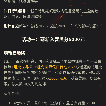
名场面、地图讲解等。
假日行动情报
：假日行动期间游戏内任意活动为主题的攻
略、资讯、玩法讲解等。
指挥官迎新年
：总结2025，迎接2026，车长的新年祝福！
活动一：萌新入营瓜分5000元
萌新启动奖
12月，首次在抖音、快手和B站三个平台中任意一个平台投
稿带
#坦克世界
和
#坦克世界假日行动2026
双话题的《坦克
世界》国服原创内容≥5条并上传创作营通过审核，作品数
据达成以下条件，即可领取
100元京东卡
萌新奖励。机会有
限，总人数30人先到先得！
获奖条件：
抖音&快手：发布3条以上稿件，且总点赞量≥ 100