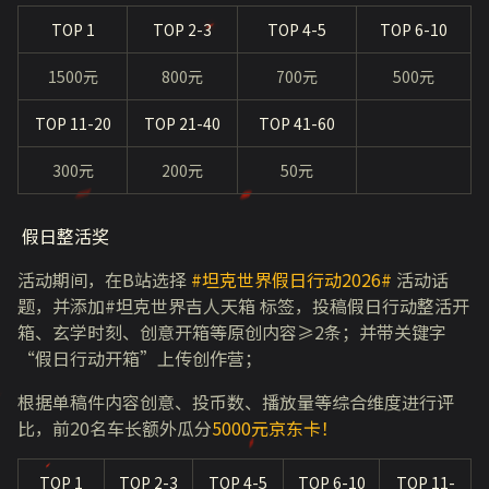
TOP 1
TOP 2-3
TOP 4-5
TOP 6-10
1500元
800元
700元
500元
TOP 11-20
TOP 21-40
TOP 41-60
300元
200元
50元
假日整活奖
活动期间，在B站选择
#坦克世界假日行动2026#
活动话
题，并添加#坦克世界吉人天箱 标签，投稿假日行动整活开
箱、玄学时刻、创意开箱等原创内容≥2条；并带关键字
“假日行动开箱”上传创作营；
根据单稿件内容创意、投币数、播放量等综合维度进行评
比，前20名车长额外瓜分
5000元京东卡！
TOP 1
TOP 2-3
TOP 4-5
TOP 6-10
TOP 11-