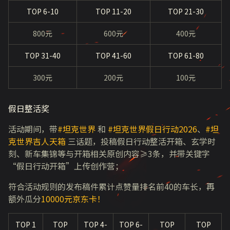
TOP 6-10
TOP 11-20
TOP 21-30
800元
600元
400元
TOP 31-40
TOP 41-60
TOP 61-80
300元
200元
100元
假日整活奖
活动期间，带
#坦克世界
和
#坦克世界假日行动2026
、
#坦
克世界吉人天箱
三话题，投稿假日行动整活开箱、玄学时
刻、新车集锦等与开箱相关原创内容≥3条，并带关键字
“假日行动开箱”上传创作营；
符合活动规则的发布稿件累计点赞量排名前40的车长，再
额外瓜分
10000元京东卡！
TOP 1
TOP
TOP 4-
TOP 6-
TOP
TOP