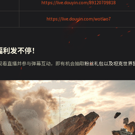
https://live.douyin.com/89120709818
https://live.douyin.com/wotlao7
福利发不停！
观看直播并参与弹幕互动，即有机会抽取
粉丝礼包以及坦克世界