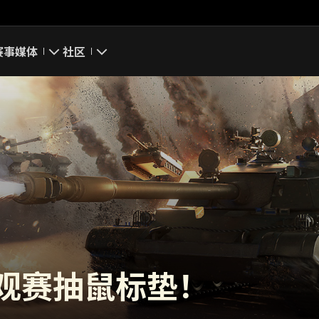
赛事
媒体
社区
游戏截图
我的资料
游戏壁纸
搜索玩家
游戏音乐
官方自媒体
你好，吾久
万圣节
观赛抽鼠标垫！
《以战止战》