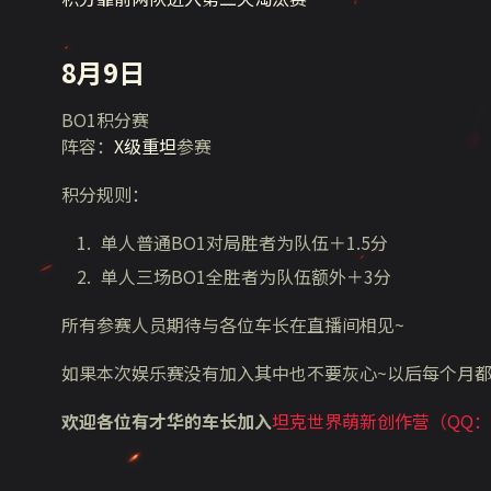
8月9日
BO1积分赛
阵容：
X级重坦
参赛​
积分规则：
单人普通BO1对局胜者为队伍＋1.5分
单人三场BO1全胜者为队伍额外＋3分
所有参赛人员期待与各位车长在直播间相见~
如果本次娱乐赛没有加入其中也不要灰心~以后每个月
欢迎各位有才华的车长加入
坦克世界萌新创作营（QQ：87