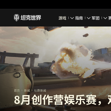
游戏
指南
军团
即刻下载
新手指南
要塞
新闻
高级用户
领土战
坦克百科
完整指南
军团评级
评级
经济系统
军团页面
游戏规则
首页
新闻
社群新闻
8月创作营娱乐赛，