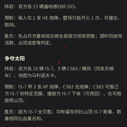
阵容：双方各 15 辆潘哈德EBR 105。​
限制：每人仅 1 发 HE 炮弹，整场只能开火 1 次，可撞击、
阻挡。​
胜负：先占对方基地或击毁全部敌方坦克获胜；超时则依存
活数、占领进度等判定。
争夺太阳​
阵容：双方各 10 辆 IS-7、5 辆 CS63 / 飓风（同类天梯
车），地图为马利诺夫卡。​
限制：IS-7 带 3 发 AP 炮弹，CS63 无炮弹；CS63 可推己
方 IS-7 到特定范围、撞敌方 IS-7 下坡（可爬回），也可阻
敌爬山顶。​
胜负：敌方 IS-7 全灭胜；均有留存则比山顶 IS-7 数量，数
量相同比血量总和。​