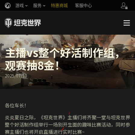
游戏
服务
特惠商城
客服中心
官方自媒体
你好，吾久
战斗通行证
账号数据继承
万圣节
车长创作营
《以战止战》
首页
新闻
社群新闻
主播vs整个好活制作组，
观赛抽8金！
2025/07/10
各位车长！
炎炎夏日之际，《坦克世界》主播们将齐聚一堂与坦克世界
整个好活制作组举行一场别开生面的趣味比赛活动，同时参
赛主播们也将开启直播进行实时比赛~