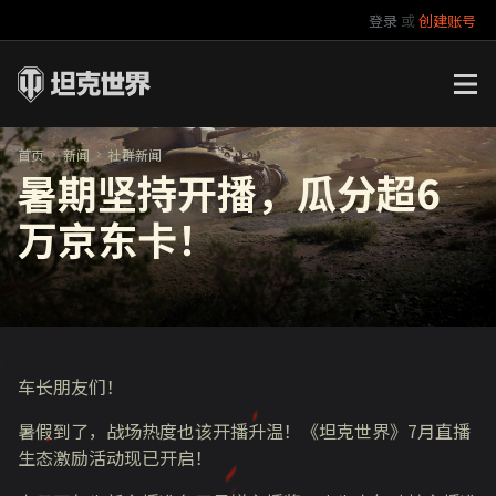
登录
或
创建账号
官方自媒体
你好，吾久
万圣节
《以战止战》
首页
新闻
社群新闻
暑期坚持开播，瓜分超6
万京东卡！
车长朋友们！
暑假到了，战场热度也该开播升温！《坦克世界》7月直播
生态激励活动现已开启！