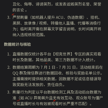
丑化、侮辱、诽谤英烈，或发表诋毁英烈名誉、荣誉
的言论 。
严禁刷量（如机器人提升 ACU、伪造数据）、挂机、
黑屏、放录像 / 视频、转播他人直播、代播等消极行
为；临时离开需在屏幕文字留言说明，长时间离开将
纳入违规核验范围。
数据统计与核验
直播数据仅统计各平台【坦克世界】专区的真实观看
时长及数据，其他品类、第三方数据不计入统计。
数据结算周期为 7 月 1 日 - 7 月 31 日，活动结束后在
QQ 群及微信群进行数据回收、核验与奖励名单公示。
主播需按时提供相关数据，因数据不足或信息错误导
致奖励无法发放的，责任自负。
刷量行为判定以平台数据检测工具及活动后台数据为
准（如 ACU 异常飙升且无有效互动、观众账号为僵尸
号或直播时长与有效被观看时长严重不匹配）。