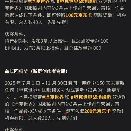
平台投稿带
#
坦克世界
和
#
坦克世界战场焕新
双话题的《坦
克世界》国服原创内容≥
3
条并上传创作营通过审核。作品
数据达成以下条件，即可领取
100元京东卡
萌新奖励！机会
有限，总人数
40
人，先到先得！
获奖条件：
抖音
&
快手：发布
3
条以上稿件，且总点赞量≥
100
bilibili
：发布
3
条以上稿件，且总播放量≥
800
车长回归奖（断更创作者专属）
2025 年
7
月
1
日 –
11
月
30
日期间，连续 ≥
150
天未更新
任何《坦克世界》国服相关视频或更新 ≤
3
条的“断更车
长”。本月投稿带
#
坦克世界
和
#
坦克世界战场焕新
双话题
的《坦克世界》国服原创内容≥
3
条并上传创作营通过审
核。作品数据达成以下条件，即可领取
200元京东卡
奖励！
机会有限，总人数
30
人，先到先得！
获奖条件：