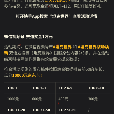
参与抽奖，还可赢取金币坦克
LT-432
、周边
T
恤等好礼！
打开快手App搜索“坦克世界”查看活动详情
微信视频号-赛道奖金1万元
活动期间，在微信视频号带
#
坦克世界
和
#
坦克世界战场焕
新
双话题投稿《坦克世界》国服原创内容≥
3
条，并在活动
结束时按照创作营群内公告要求提交数据；
符合活动规则的发布稿件按照综合数据排名前
60
的车长，
瓜分
10000
元京东卡！
TOP 1
TOP 2-3
TOP 4-5
TOP 6-10
1000元
600元
400元
300元
TOP 11-20
TOP 21-50
TOP 51-60
/