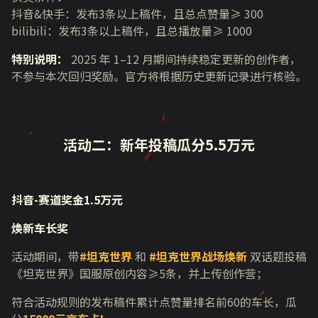
抖音
&
快手：发布
3
条以上稿件，且总点赞量≥
300
bilibili
：发布
3
条以上稿件，且总播放量≥
1000
特别说明：
2025 年 1–12 月期间持续稳定更新的创作者，
不参与本次回归奖励。官方将根据历史更新记录进行核验。
活动二：新年投稿瓜分
5.5
万元
抖音-赛道奖金1.5万元
焕新车长奖
活动期间，带
#
坦克世界
和
#
坦克世界战场焕新
双话题投稿
《坦克世界》国服原创内容≥
5
条，并上传创作营；
符合活动规则的发布稿件累计点赞量排名前
60
的车长，瓜