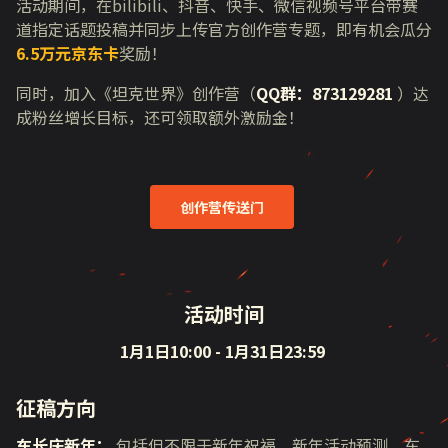
活动期间，在
bilibili
、抖音、快手、微信视频号平台带赛
道指定话题投稿并同步上传官方创作营专题，即有机会瓜分
6.5万元京东卡
奖励！
同时，加入《坦克世界》创作营（
QQ群：873129281
）达
成粉丝增长目标，还可领取额外激励金！
创作营传送门
活动时间
1月1日10:00 - 1月31日23:59
征稿方向
车长庆新年：
包括但不限于新年祝福、新年活动预测、车