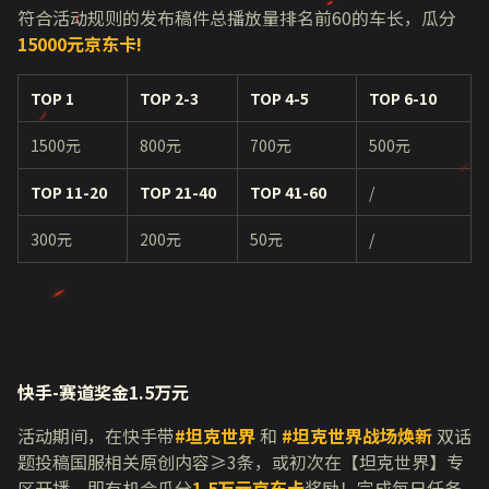
符合活动规则的发布稿件总播放量排名前
60
的车长，瓜分
15000
元京东卡!
TOP 1
TOP 2-3
TOP 4-5
TOP 6-10
1500元
800元
700元
500元
TOP 11-20
TOP 21-40
TOP 41-60
/
300元
200元
50元
/
快手-赛道奖金1.5万元
活动期间，在快手带
#
坦克世界
和
#
坦克世界战场焕新
双话
题投稿国服相关原创内容≥
3
条，或初次在【坦克世界】专
区开播，即有机会瓜分
1.5万元京东卡
奖励！完成每日任务