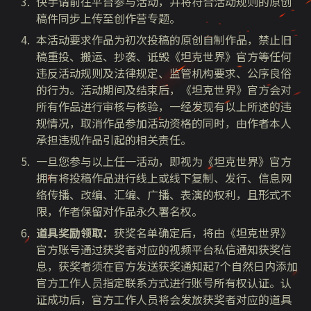
快手请前往平台参与活动，并将符合活动规则的原创
稿件同步上传至创作营专题。
本活动要求作品为初次投稿的原创自制作品，禁止旧
稿重投、搬运、抄袭、诋毁《坦克世界》官方等任何
违反活动规则及法律规定、监管机构要求、公序良俗
的行为。活动期间及结束后，《坦克世界》官方会对
所有作品进行审核与核验，一经发现有以上所述的违
规情况，取消作品参加活动资格的同时，由作者本人
承担违规作品引起的相关责任。
一旦您参与以上任一活动，即视为《坦克世界》官方
拥有将投稿作品进行线上或线下复制、发行、信息网
络传播、改编、汇编、广播、表演的权利，且形式不
限，作者保留对作品永久署名权。
道具奖励领取：
获奖名单确定后，将由《坦克世界》
官方账号通过获奖者对应的视频平台私信通知获奖信
息，获奖者须在官方发送获奖通知起
7
个自然日内添加
官方工作人员指定联系方式进行账号所有权认证。认
证成功后，官方工作人员将会发放获奖者对应的道具