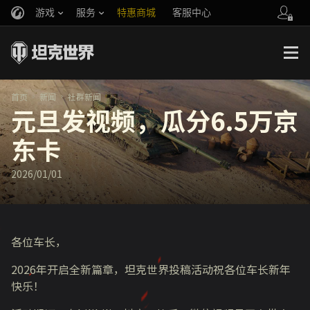
游戏
服务
特惠商城
客服中心
官方自媒体
你好，吾久
战斗通行证
账号数据继承
万圣节
车长创作营
《以战止战》
首页
新闻
社群新闻
元旦发视频，瓜分6.5万京
东卡
2026/01/01
各位车长，
2026年开启全新篇章，坦克世界投稿活动祝各位车长新年
快乐！