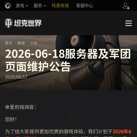
游戏
服务
特惠商城
客服中心
官方自媒体
你好，吾久
战斗通行证
账号数据继承
万圣节
车长创作营
《以战止战》
首页
新闻
公告
2026-06-18服务器及军团
页面维护公告
2026/06/17
亲爱的指挥官：
您好！
为了给大家提供更加优质的游戏体验，我们计划于
2026年6