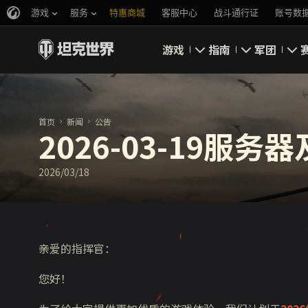
游戏
服务
特惠商城
客服中心
战斗通行证
账号数
游戏
指南
军团
即刻下载
新手指南
要塞
首页
新闻
公告
新闻
高级用户
领土战
2026-03-19服
坦克百科
完整指南
军团评级
2026/03/18
评级
经济系统
游戏规则
亲爱的指挥官：
您好！