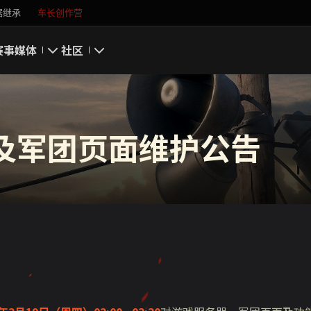
据继承
车长创作营
赛事
媒体
社区
游戏截图
我的资料
游戏壁纸
搜索玩家
务器及军团页面维护公告
游戏音乐
官方自媒体
你好，吾久
万圣节
《以战止战》