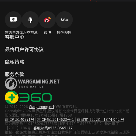
官方自媒体
坦克营地
微博
哔哩哔哩
客服中心
最终用户许可协议
隐私策略
服务条款
© 2012–2026
Wargaming.net
保留所有权利。
Copyright 2026 世界星辉 版权所有 北京世界星辉科技有限责任公司 北京市朝
阳区酒仙桥路甲10号3号楼15层17层1758
京ICP证140771号
|
京ICP备11014623号-1
|
京网文〔2023〕1374-042 号
京公网安备 11010502047936号 | ISBN-978-7-89989-132-2 | 新出审字
【2011】186号 |
客服热线0536-3565177
抵制不良游戏 拒绝盗版游戏 注意自我保护 谨防受骗上当 适度游戏益脑 沉迷游