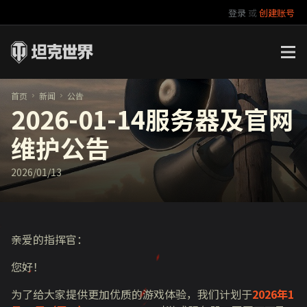
登录
或
创建账号
官方自媒体
你好，吾久
万圣节
《以战止战》
首页
新闻
公告
2026-01-14服务器及官网
维护公告
2026/01/13
亲爱的指挥官：
您好！
为了给大家提供更加优质的游戏体验，我们计划于
2026年1