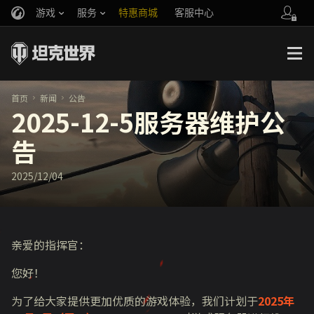
游戏
服务
特惠商城
客服中心
官方自媒体
你好，吾久
战斗通行证
账号数据继承
万圣节
车长创作营
《以战止战》
首页
新闻
公告
2025-12-5服务器维护公
告
2025/12/04
亲爱的指挥官：
您好！
为了给大家提供更加优质的游戏体验，我们计划于
2025年