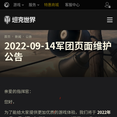
游戏
服务
特惠商城
客服中心
官方自媒体
你好，吾久
战斗通行证
账号数据继承
万圣节
车长创作营
《以战止战》
首页
新闻
公告
2022-09-14军团页面维护
公告
亲爱的指挥官：
您好，
为了能给大家提供更加优质的游戏体验，我们将于
2022年