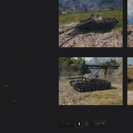
←
→
Ctrl
1
2
Ctrl