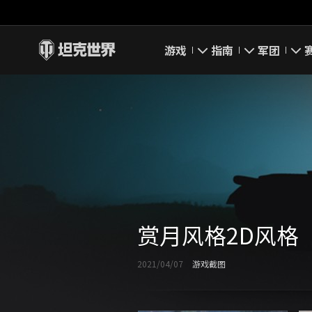
游戏
指南
军团
即刻下载
新手指南
要塞
新闻
高级用户
领土战
坦克百科
完整指南
军团评级
评级
经济系统
军团页面
赏月风格2D风格
游戏规则
2021/04/07
游戏截图