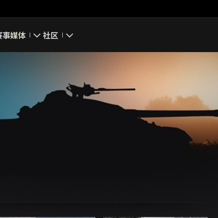
赛事
媒体
社区
游戏截图
我的资料
游戏壁纸
搜索玩家
游戏音乐
官方自媒体
你好，吾久
万圣节
《以战止战》