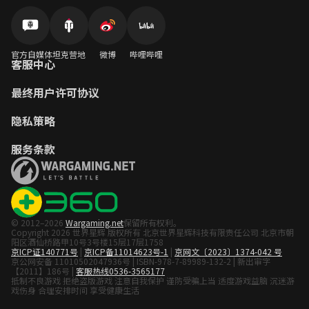
官方自媒体
坦克营地
微博
哔哩哔哩
客服中心
最终用户许可协议
隐私策略
服务条款
© 2012–2026
Wargaming.net
保留所有权利。
Copyright 2026 世界星辉 版权所有 北京世界星辉科技有限责任公司 北京市朝
阳区酒仙桥路甲10号3号楼15层17层1758
京ICP证140771号
|
京ICP备11014623号-1
|
京网文〔2023〕1374-042 号
京公网安备 11010502047936号 | ISBN-978-7-89989-132-2 | 新出审字
【2011】186号 |
客服热线0536-3565177
抵制不良游戏 拒绝盗版游戏 注意自我保护 谨防受骗上当 适度游戏益脑 沉迷游
戏伤身 合理安排时间 享受健康生活