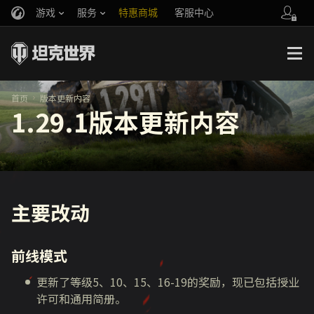
游戏
服务
特惠商城
客服中心
官方自媒体
你好，吾久
战斗通行证
账号数据继承
万圣节
车长创作营
《以战止战》
首页
版本更新内容
1.29.1版本更新内容
主要改动
前线模式
更新了等级5、10、15、16-19的奖励，现已包括授业
许可和通用简册。