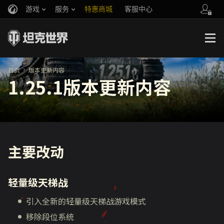
游戏
服务
特惠商城
客服中心
官方自媒体
你好，吾久
战斗通行证
账号数据继承
万圣节
车长创作营
《以战止战》
首页
版本更新内容
1.25.1版本更新内容
主要改动
轻量级天梯战
引入全新的轻量级天梯战游戏模式
移除段位系统