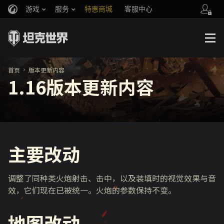
游戏
服务
特惠商城
客服中心
官方自媒体
你好，吾久
战斗通行证
账号数据继承
万圣节
车长创作营
《以战止战》
首页
版本更新内容
1.16版本更新内容
主要改动
调整了同种类火炮射击、击中，以及装填时的视觉效果与音
效，它们现在已被统一。火炮的参数保持不变。
地图改动