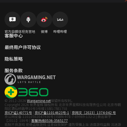
官方自媒体
坦克营地
微博
哔哩哔哩
客服中心
最终用户许可协议
隐私策略
服务条款
© 2012–2026
Wargaming.net
保留所有权利。
Copyright 2026 世界星辉 版权所有 北京世界星辉科技有限责任公司 北京市朝
阳区酒仙桥路甲10号3号楼15层17层1758
京ICP证140771号
|
京ICP备11014623号-1
|
京网文〔2023〕1374-042 号
京公网安备 11010502047936号 | ISBN-978-7-89989-132-2 | 新出审字
【2011】186号 |
客服热线0536-3565177
抵制不良游戏 拒绝盗版游戏 注意自我保护 谨防受骗上当 适度游戏益脑 沉迷游