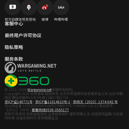
官方自媒体
坦克营地
微博
哔哩哔哩
客服中心
最终用户许可协议
隐私策略
服务条款
© 2012–2026
Wargaming.net
保留所有权利。
Copyright 2026 世界星辉 版权所有 北京世界星辉科技有限责任公司 北京市朝
阳区酒仙桥路甲10号3号楼15层17层1758
京ICP证140771号
|
京ICP备11014623号-1
|
京网文〔2023〕1374-042 号
京公网安备 11010502047936号 | ISBN-978-7-89989-132-2 | 新出审字
【2011】186号 |
客服热线0536-3565177
抵制不良游戏 拒绝盗版游戏 注意自我保护 谨防受骗上当 适度游戏益脑 沉迷游
戏伤身 合理安排时间 享受健康生活