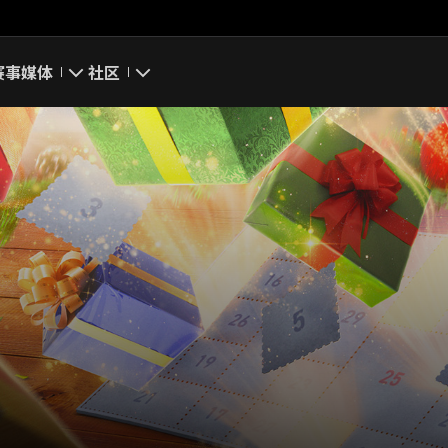
赛事
媒体
社区
游戏截图
我的资料
游戏壁纸
搜索玩家
游戏音乐
官方自媒体
你好，吾久
万圣节
《以战止战》