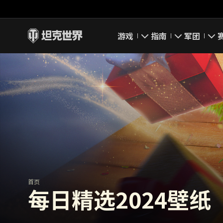
游戏
指南
军团
即刻下载
新手指南
要塞
新闻
高级用户
领土战
坦克百科
完整指南
军团评级
评级
经济系统
军团页面
游戏规则
首页
每日精选2024壁纸