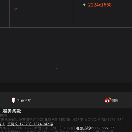
2224x1668
坦克营地
微博
服务条款
权利。
所有 北京世界星辉科技有限责任公司 北京市朝阳区酒仙桥路甲10号3号楼15层17层1758
号-1
|
京网文〔2023〕1374-042 号
978-7-89989-132-2 | 新出审字【2011】186号 |
客服热线0536-3565177
护 谨防受骗上当 适度游戏益脑 沉迷游戏伤身 合理安排时间 享受健康生活