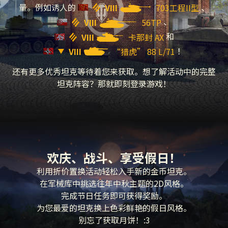
量。例如诱人的
、
VIII
703工程II型
、
VIII
56TP
和
VIII
卡那封 AX
！
VIII
“猎虎” 88 L/71
还有更多优秀坦克等待着您来获取。想了解活动中的完整
坦克阵容？那就即刻登录游戏！
欢庆、战斗、享受假日！
利用折价置换活动轻松入手新的金币坦克。
在军械库中挑选往年中秋主题的2D风格。
完成节日任务即可获得奖励。
为您最爱的坦克换上色彩鲜艳的假日风格。
别忘了获取月饼！:3