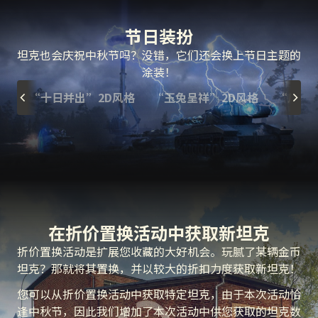
节日装扮
坦克也会庆祝中秋节吗？没错，它们还会换上节日主题的
涂装！
“十日并出”2D风格
“玉兔呈祥”2D风格
“月宫
在折价置换活动中获取新坦克
折价置换活动是扩展您收藏的大好机会。玩腻了某辆金币
坦克？那就将其置换，并以较大的折扣力度获取新坦克！
您可以从折价置换活动中获取特定坦克，由于本次活动恰
逢中秋节，因此我们增加了本次活动中供您获取的坦克数