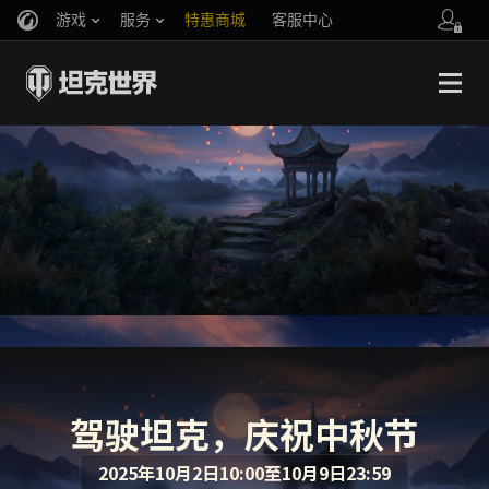
游戏
服务
特惠商城
客服中心
官方自媒体
你好，吾久
战斗通行证
账号数据继承
万圣节
车长创作营
《以战止战》
驾驶坦克，庆祝中秋节
2025年10月2日10:00至10月9日23:59