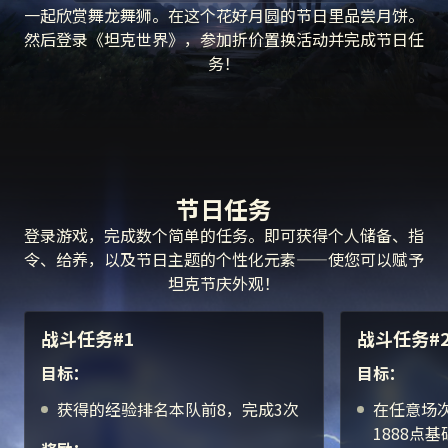
一起欣赏舞龙舞狮。在这个花好月圆的节日里品尝月饼。
然后登录《坦克世界》，参加折价置换活动并完成节日任
务！
节日任务
登录游戏，完成数个简单的任务。即可获得个人储备、指
令、给养，以及节日主题的个性化元素——使您可以赋予
坦克节庆外观！
战斗任务#1
战斗任务#
目标：
目标：
获得的经验排名本队前8，完成3次
在任意场
1888点