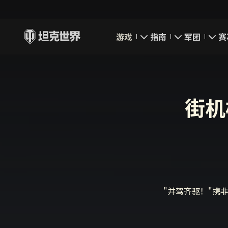
游戏
指南
军团
赛
即刻下载
新手指南
要塞
新闻
高级用户
领土战
街机
坦克百科
完整指南
军团评级
评级
经济系统
军团页面
游戏规则
"并驾齐驱！"携