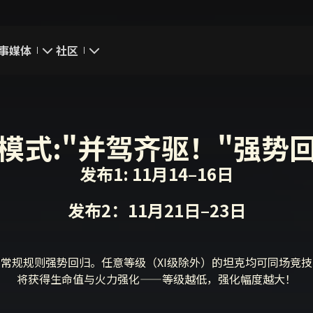
事
媒体
社区
游戏截图
我的资料
游戏壁纸
搜索玩家
模式:"并驾齐驱！"强势
游戏音乐
官方自媒体
发布1: 11月14–16日
你好，吾久
发布2：11月21日–23日
万圣节
非常规规则强势回归。任意等级（XI级除外）的坦克均可同场竞
《以战止战》
将获得生命值与火力强化——等级越低，强化幅度越大！