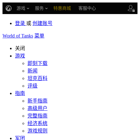
游戏
服务
特惠商城
客服中心
战斗通行证
账号数据继承
登录
或
创建账号
车长创作营
World of Tanks
菜单
关闭
游戏
即刻下载
新闻
坦克百科
评级
指南
新手指南
高级用户
完整指南
经济系统
游戏规则
军团