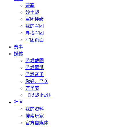
要塞
领土战
军团评级
我的军团
寻找军团
军团页面
赛事
媒体
游戏截图
游戏壁纸
游戏音乐
你好，吾久
万圣节
《以战止战》
社区
我的资料
搜索玩家
官方自媒体