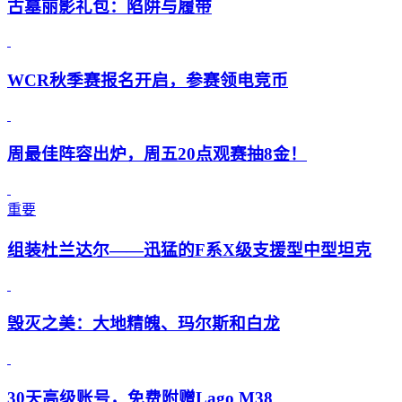
古墓丽影礼包：陷阱与履带
WCR秋季赛报名开启，参赛领电竞币
周最佳阵容出炉，周五20点观赛抽8金！
重要
组装杜兰达尔——迅猛的F系X级支援型中型坦克
毁灭之美：大地精魄、玛尔斯和白龙
30天高级账号，免费附赠Lago M38